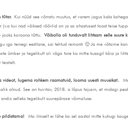
 tütar.
Kui nüüd see võrratu muutus, et varem jagus kaks kahega,
ar (v.a kui nad väiksed röövlid on ja sa ahastusest toast teise t
e jaoks koroona tõttu.
Võibolla oli tunduvalt lihtsam selle suure k
u iga teinegi eestlane, sai tehtud remonti 🙂 Ja me võtsime kan
aste ümber ja tegelikult oli väga tore ka mitte kusagil käia ja liht
eistelt.
 videot, lugema rohkem raamatuid, looma uuesti muusikat.
Ma
malik olnud. See on huvitav, 2018. a lõpus tajusin, et midagi p
andis selleks tegelikult suurepärase võimaluse.
e pildistama!
Ma ilmselt ei lähe ka sel aastal mitte kuhugi kauge