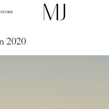
RICING
on 2020