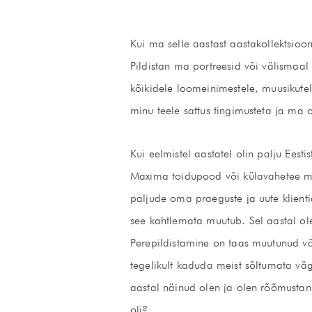
Kui ma selle aastast aastakollektsioo
Pildistan ma portreesid või välismaal
kõikidele loomeinimestele, muusikutele
minu teele sattus tingimusteta ja ma o
Kui eelmistel aastatel olin palju Eestis
Maxima toidupood või külavahetee mei
paljude oma praeguste ja uute klienti
see kahtlemata muutub. Sel aastal ole
Perepildistamine on taas muutunud väg
tegelikult kaduda meist sõltumata väga
aastal näinud olen ja olen rõõmustanu
oli?