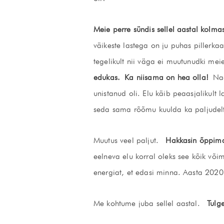
Meie perre sündis sellel aastal kolmas
väikeste lastega on ju puhas pillerka
tegelikult nii väga ei muutunudki mei
edukas.
Ka niisama on hea olla!
Nag
unistanud oli. Elu käib peaasjalikult l
seda sama rõõmu kuulda ka paljudelt t
Muutus veel paljut.
Hakkasin õppima
eelneva elu korral oleks see kõik või
energiat, et edasi minna. Aasta 2020 
Me kohtume juba sellel aastal.
Tulg