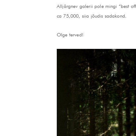
Alljärgnev galerii pole mingi “best off
ca 75,000, siia jõudis sadakond.
Olge terved!