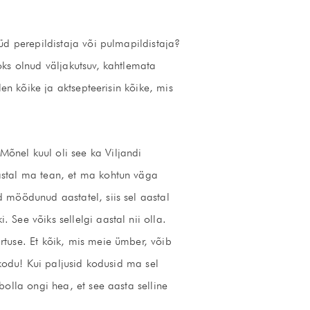
üd perepildistaja või pulmapildistaja?
oks olnud väljakutsuv, kahtlemata
en kõike ja aktsepteerisin kõike, mis
 Mõnel kuul oli see ka Viljandi
astal ma tean, et ma kohtun väga
 möödunud aastatel, siis sel aastal
See võiks sellelgi aastal nii olla.
rtuse. Et kõik, mis meie ümber, võib
 kodu! Kui paljusid kodusid ma sel
bolla ongi hea, et see aasta selline