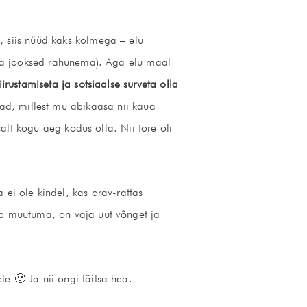
 siis nüüd kaks kolmega – elu
uppa jooksed rahunema). Aga elu maal
iirustamiseta ja sotsiaalse surveta olla
ad, millest mu abikaasa nii kaua
salt kogu aeg kodus olla. Nii tore oli
 ei ole kindel, kas orav-rattas
eab muutuma, on vaja uut võnget ja
le 🙂 Ja nii ongi täitsa hea.