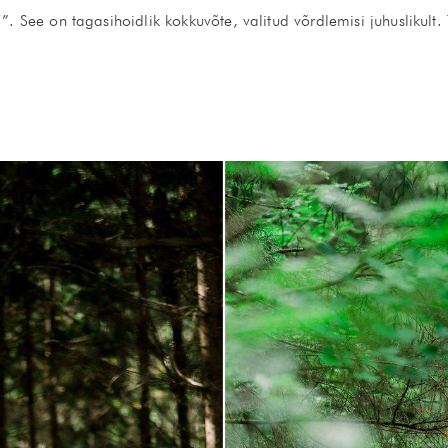
”. See on tagasihoidlik kokkuvõte, valitud võrdlemisi juhuslikult. 