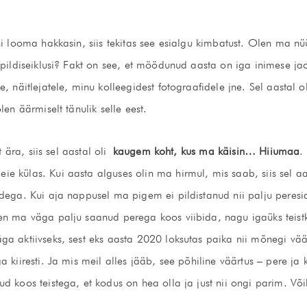
ni looma hakkasin, siis tekitas see esialgu kimbatust. Olen ma nü
 pildiseiklusi? Fakt on see, et möödunud aasta on iga inimese ja
, näitlejatele, minu kolleegidest fotograafidele jne. Sel aastal ol
len äärmiselt tänulik selle eest.
t ära, siis sel aastal oli
kaugem koht, kus ma käisin… Hiiumaa
.
e külas. Kui aasta alguses olin ma hirmul, mis saab, siis sel a
dega. Kui aja nappusel ma pigem ei pildistanud nii palju peresid
n ma väga palju saanud perega koos viibida, nagu igaüks teistki. 
a aktiivseks, sest eks aasta 2020 loksutas paika nii mõnegi vää
 kiiresti. Ja mis meil alles jääb, see põhiline väärtus – pere ja
d koos teistega, et kodus on hea olla ja just nii ongi parim. Või