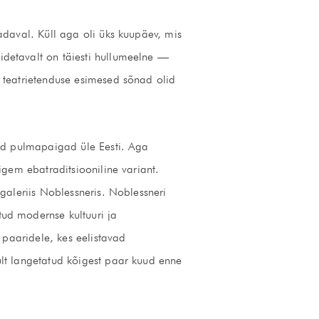
adaval. Küll aga oli üks kuupäev, mis
detavalt on täiesti hullumeelne —
 teatrietenduse esimesed sõnad olid
uud pulmapaigad üle Eesti. Aga
igem ebatraditsiooniline variant.
galeriis Noblessneris. Noblessneri
ud modernse kultuuri ja
 paaridele, kes eelistavad
lt langetatud kõigest paar kuud enne