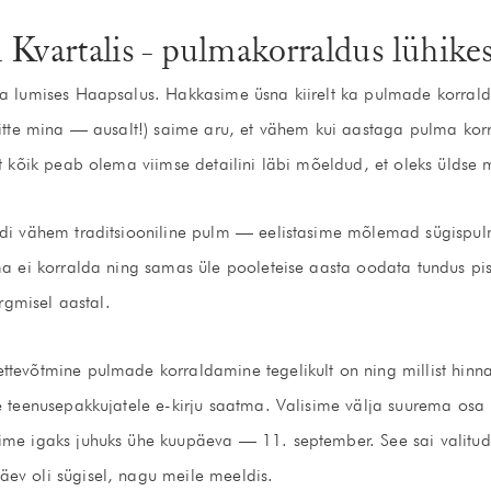
Kvartalis - pulmakorraldus lühikes
ja lumises Haapsalus. Hakkasime üsna kiirelt ka pulmade korral
mitte mina — ausalt!) saime aru, et vähem kui aastaga pulma korr
et kõik peab olema viimse detailini läbi mõeldud, et oleks üldse m
idi vähem traditsiooniline pulm — eelistasime mõlemad sügispul
ma ei korralda ning samas üle pooleteise aasta oodata tundus pis
ärgmisel aastal.
tevõtmine pulmade korraldamine tegelikult on ning millist hinna
le teenusepakkujatele e-kirju saatma. Valisime välja suurema osa
ime igaks juhuks ühe kuupäeva — 11. september. See sai valitud 
ev oli sügisel, nagu meile meeldis.