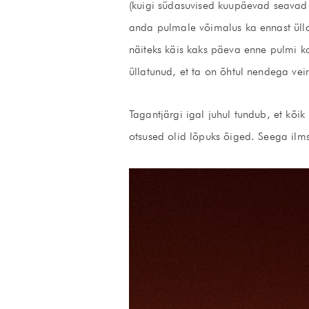
(kuigi südasuvised kuupäevad seavad ki
anda pulmale võimalus ka ennast üllat
näiteks käis kaks päeva enne pulmi ko
üllatunud, et ta on õhtul nendega vei
Tagantjärgi igal juhul tundub, et kõik 
otsused olid lõpuks õiged. Seega ilm