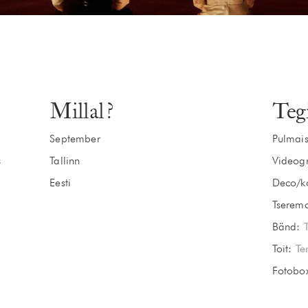
Millal?
Teg
September
Pulmai
s
Tallinn
Videog
Eesti
Deco/k
Tserem
Bänd:
Toit:
Te
Fotobo