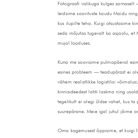
Fotograafi valikuga kulges sarnaselt 
leidsime soovituste kaudu Maidu ning
kus ilupilte teha. Kuigi otsustasime k
seda mõjutas tugevalt ka asjaolu, et
mujal looduses.
Kuna me soovisime pulmapäeval esimest
esines probleem — teadupärast ei ol
vähem realistlikke logistilisi võimalu
kinnisideedest lahti laskma ning usal
tegelikult ei olegi üldse vahet, kus 
suurepärane. Meie igal juhul jäime o
Oma kogemusest õppisime, et kuigi In