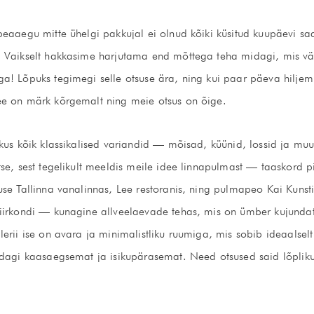
eaaegu mitte ühelgi pakkujal ei olnud kõiki küsitud kuupäevi sa
 Vaikselt hakkasime harjutama end mõttega teha midagi, mis väi
a! Lõpuks tegimegi selle otsuse ära, ning kui paar päeva hiljem
ee on märk kõrgemalt ning meie otsus on õige.
ikus kõik klassikalised variandid — mõisad, küünid, lossid ja m
se, sest tegelikult meeldis meile idee linnapulmast — taaskord p
se Tallinna vanalinnas, Lee restoranis, ning pulmapeo Kai Kunsti
iirkondi — kunagine allveelaevade tehas, mis on ümber kujundat
erii ise on avara ja minimalistliku ruumiga, mis sobib ideaalselt
idagi kaasaegsemat ja isikupärasemat. Need otsused said lõpliku