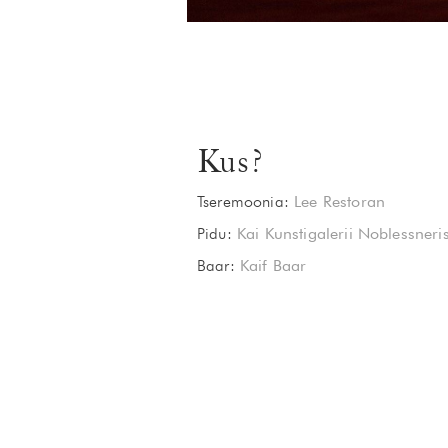
Kus?
Tseremoonia:
Lee Restoran
Pidu:
Kai Kunstigalerii Noblessneri
Baar:
Kaif Baar