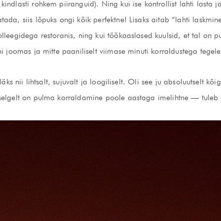
ndlasti rohkem piiranguid). Ning kui ise kontrollist lahti lasta j
ada, siis lõpuks ongi kõik perfektne! Lisaks aitab “lahti laskm
lleegidega restoranis, ning kui töökaaslased kuulsid, et tal on
ni joomas ja mitte paaniliselt viimase minuti korraldustega tegel
läks nii lihtsalt, sujuvalt ja loogiliselt. Oli see ju absoluutselt
selgelt on pulma korraldamine poole aastaga imelihtne — tuleb li