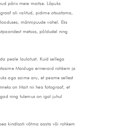
lnud päris meie maitse. Lõpuks
raaf oli valitud, pidime otsustama,
il looduses, männipuude vahel. Eks
utpaaridest metsas, põldudel ning
da peale laulatust. Kuid sellega
rutasime Maiduga erinevaid rohkem ja
õpuks aga saime aru, et peame sellest
nneks on Mait nii hea fotograaf, et
rgad ning tulemus on igal juhul
pea kindlasti võtma aasta või rohkem