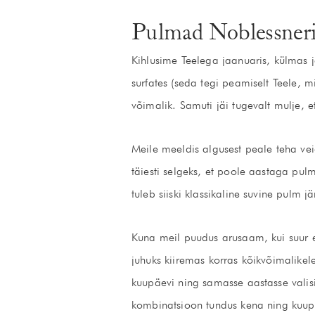
Pulmad Noblessneri 
Kihlusime Teelega jaanuaris, külmas 
surfates (seda tegi peamiselt Teele, 
võimalik. Samuti jäi tugevalt mulje, 
Meile meeldis algusest peale teha ve
täiesti selgeks, et poole aastaga pul
tuleb siiski klassikaline suvine pulm j
Kuna meil puudus arusaam, kui suur et
juhuks kiiremas korras kõikvõimalike
kuupäevi ning samasse aastasse valis
kombinatsioon tundus kena ning kuupä