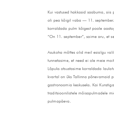
Kui vastused hakkasid saabuma, siis p
oli pea kõigil vaba — 11. september.
korraldada pulm kõigest poole aastag
“On 11. september”, saime aru, et s
Asukoha mõttes olid meil esialgu val
tunnetasime, et need ei ole meie mait
Lõpuks otsustasime korraldada laulatu
kvartal on üks Tallinna põnevamaid p
gastronoomia keskuseks. Kai Kunstigal
traditsioonilistele mõisapulmadele m
pulmapäeva.