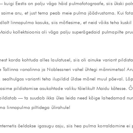
— kuigi Eestis on palju väga häid pulmafotograafe, siis ükski po
 saime aru, et just tema peab meie pulma jäädvustama. Kui fotog
indlalt linnapulma kasuks, siis mõtlesime, et neid võiks teha kusk
 Maidu kollektsioonis oli väga palju superägedaid pulmapilte pru
 korda kohtuda alles laulatusel, siis oli ainuke variant pildista
e Tallinna vanalinna ja Noblessneri vahel ühtegi männimetsa! A
si, sealhulgas varianti teha ilupildid üldse mõnel muul päeval. L
dasime pildistamise asukohtade valiku täielikult Maidu kätesse. Õ
ta pildistab — ta suudab ikka üles leida need kõige lahedamad nu
ma linnapulma piltidega ülirahule!
ternetis öeldakse igasugu asju, siis hea pulma korraldamine ei 