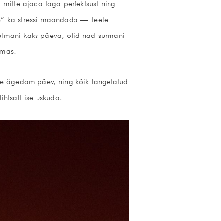
a mitte ajada taga perfektsust ning
ine” ka stressi maandada — Teele
 pulmani kaks päeva, olid nad surmani
emas!
 kõige ägedam päev, ning kõik langetatud
htsalt ise uskuda.