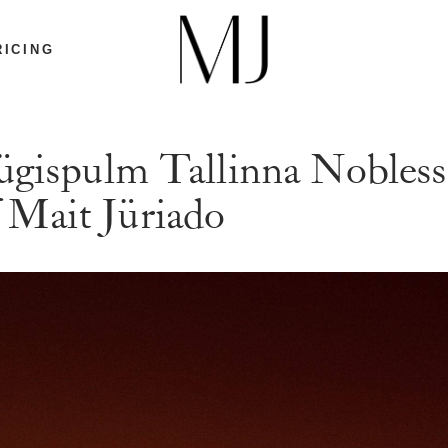
RICING
Sügispulm Tallinna Noblessn
 Mait Jüriado