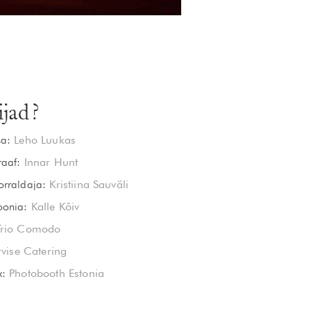
ijad?
sa:
Leho Luukas
raaf:
Innar Hunt
orraldaja:
Kristiina Sauväli
oonia:
Kalle Kõiv
Trio Comodo
rvise Catering
x:
Photobooth Estonia