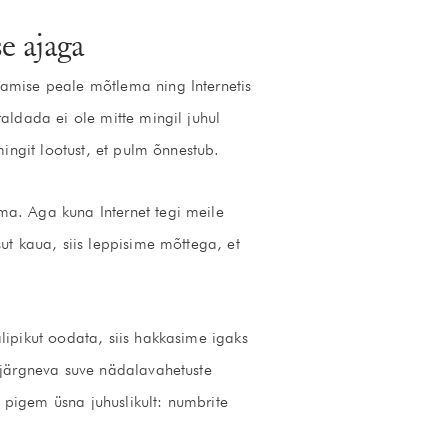
e ajaga
damise peale mõtlema ning Internetis
aldada ei ole mitte mingil juhul
ingit lootust, et pulm õnnestub.
ma. Aga kuna Internet tegi meile
ut kaua, siis leppisime mõttega, et
lipikut oodata, siis hakkasime igaks
 järgneva suve nädalavahetuste
pigem üsna juhuslikult: numbrite